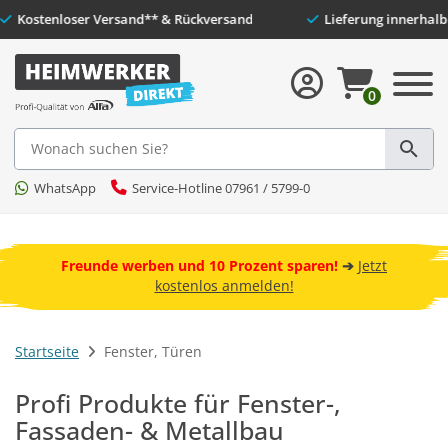
Kunden
Kostenloser Versand** & Rückversand
Liefe
0
Suche
WhatsApp
Service-Hotline 07961 / 5799-0
 und
ebot
Freunde werben und 10 Prozent sparen!
➔
Jetzt
kostenlos anmelden!
Startseite
Fenster, Türen
Profi Produkte für Fenster-,
Fassaden- & Metallbau