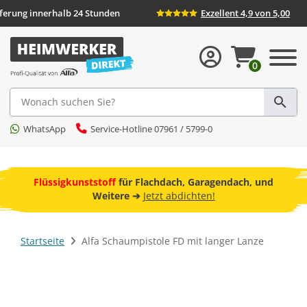
Lieferung innerhalb 24 Stunden
Exzellent 4,9 von 5,00
0
Suche
WhatsApp
Service-Hotline 07961 / 5799-0
ebot
Flüssigkunststoff
für Flachdach, Garagendach, und
F
Weitere ➔
Jetzt abdichten!
Startseite
Alfa Schaumpistole FD mit langer Lanze