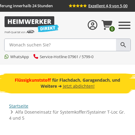
Lieferung innerhalb 24 Stunden
Exzellent 4,9 von 5,00
0
Suche
WhatsApp
Service-Hotline 07961 / 5799-0
ebot
Flüssigkunststoff
für Flachdach, Garagendach, und
F
Weitere ➔
Jetzt abdichten!
Startseite
Alfa Doseneinsatz für Systemkoffer/Systainer T-Loc Gr.
4 und 5