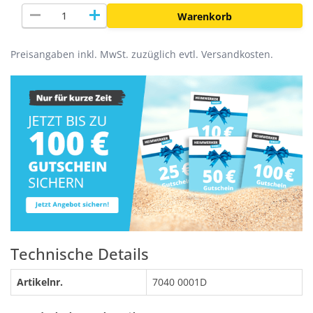
remove
add
Warenkorb
Preisangaben inkl. MwSt. zuzüglich evtl. Versandkosten.
Technische Details
Artikelnr.
7040 0001D