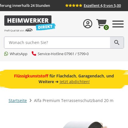
Lieferung innerhalb 24 Stunden
Exzellent 4,9 von 5,0
0
Suche
WhatsApp
Service-Hotline 07961 / 5799-0
ebot
Flüssigkunststoff
für Flachdach, Garagendach, und
F
Weitere ➔
Jetzt abdichten!
Startseite
Alfa Premium Terrassenschutzband 20 m