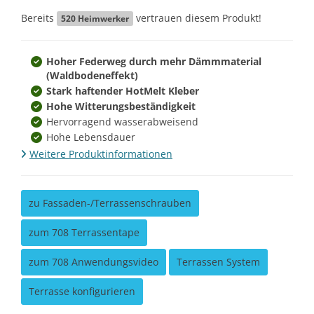
Bereits
vertrauen diesem Produkt!
520
Heimwerker
Hoher Federweg durch mehr Dämmmaterial
(Waldbodeneffekt)
Stark haftender HotMelt Kleber
Hohe Witterungsbeständigkeit
Hervorragend wasserabweisend
Hohe Lebensdauer
Weitere Produktinformationen
zu Fassaden-/Terrassenschrauben
zum 708 Terrassentape
zum 708 Anwendungsvideo
Terrassen System
Terrasse konfigurieren