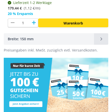
Lieferzeit 1-2 Werktage
179,44 €
(
1,12 €/m
)
20 % Ersparnis
remove
add
Warenkorb
Breite: 150 mm
Preisangaben inkl. MwSt. zuzüglich evtl. Versandkosten.