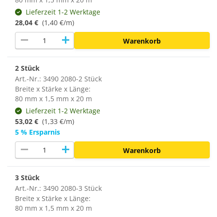
Lieferzeit 1-2 Werktage
28,04 €
(1,40 €/m)
remove
add
Warenkorb
2 Stück
Art.-Nr.: 3490 2080-2 Stück
Breite x Stärke x Länge:
80 mm x 1,5 mm x 20 m
Lieferzeit 1-2 Werktage
53,02 €
(1,33 €/m)
5 % Ersparnis
remove
add
Warenkorb
3 Stück
Art.-Nr.: 3490 2080-3 Stück
Breite x Stärke x Länge:
80 mm x 1,5 mm x 20 m