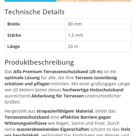
Technische Details
Breite
80 mm
Stärke
1,5 mm
Länge
20 m
Produktbeschreibung
Das
Alfa Premium Terrassenschutzband (20 m)
ist die
optimale Lösung
für alle, die ihre
Terrasse zuverlässig
schützen und pflegen
möchten. Mit einer großzügigen Länge
von 20 Metern bietet dieses
hochwertige Holzschutzband
ausreichend
Abdeckung für Terrassen
unterschiedlicher
Größen.
Hergestellt aus
strapazierfähigem Material
, bildet das
Terrassenschutzband
eine
effektive Barriere gegen
Witterungseinflüsse
wie Regen, Sonne und Frost. Durch
seine
wasserabweisenden Eigenschaften
schützt es das
Holz
vor Feuchtigkeit
, verhindert das Eindringen von Wasser und