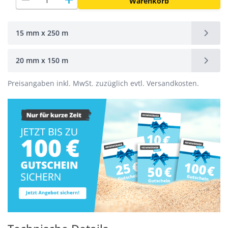
remove
add
Warenkorb
15 mm x 250 m
20 mm x 150 m
Preisangaben inkl. MwSt. zuzüglich evtl. Versandkosten.