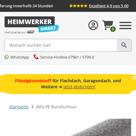
Lieferung innerhalb 24 Stunden
Exzellent 4,9 von 5,00
0
Suche
WhatsApp
Service-Hotline 07961 / 5799-0
ebot
Flüssigkunststoff
für Flachdach, Garagendach, und
F
Weitere ➔
Jetzt abdichten!
Startseite
Alfa PE Rundschnur