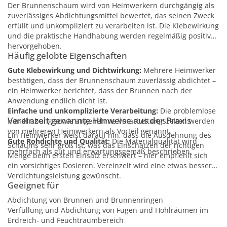
Der Brunnenschaum wird von Heimwerkern durchgängig als
zuverlässiges Abdichtungsmittel bewertet, das seinen Zweck
erfüllt und unkompliziert zu verarbeiten ist. Die Klebewirkung
und die praktische Handhabung werden regelmäßig positiv
hervorgehoben.
Häufig gelobte Eigenschaften
Gute Klebewirkung und Dichtwirkung:
Mehrere Heimwerker
bestätigen, dass der Brunnenschaum zuverlässig abdichtet –
ein Heimwerker berichtet, dass der Brunnen nach der
Anwendung endlich dicht ist.
Einfache und unkomplizierte Verarbeitung:
Die problemlose
Vereinzelt genannte Hinweise aus der Praxis
Handhabung sowie angenehme Verarbeitungszeiten werden
von mehreren Heimwerkern als Vorteil genannt.
Ein Heimwerker weist darauf hin, dass die Ausdehnung des
Gute Rohdichte und Qualität:
Die Materialqualität wird
Schaums sehr groß ist, was das Einschätzen der richtigen
mehrfach als gut und erwartungsgemäß beschrieben.
Menge beim ersten Einsatz erschwert – hier empfiehlt sich
ein vorsichtiges Dosieren. Vereinzelt wird eine etwas bessere
Verdichtungsleistung gewünscht.
Geeignet für
Abdichtung von Brunnen und Brunnenringen
Verfüllung und Abdichtung von Fugen und Hohlräumen im
Erdreich- und Feuchtraumbereich