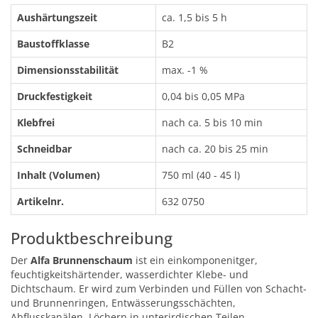
Aushärtungszeit
ca. 1,5 bis 5 h
Baustoffklasse
B2
Dimensionsstabilität
max. -1 %
Druckfestigkeit
0,04 bis 0,05 MPa
Klebfrei
nach ca. 5 bis 10 min
Schneidbar
nach ca. 20 bis 25 min
Inhalt (Volumen)
750 ml (40 - 45 l)
Artikelnr.
632 0750
Produktbeschreibung
Der
Alfa Brunnenschaum
ist ein einkomponenitger,
feuchtigkeitshärtender, wasserdichter Klebe- und
Dichtschaum. Er wird zum Verbinden und Füllen von Schacht-
und Brunnenringen, Entwässerungsschächten,
Abflusskanälen, Löchern in unterirdischen Teilen,