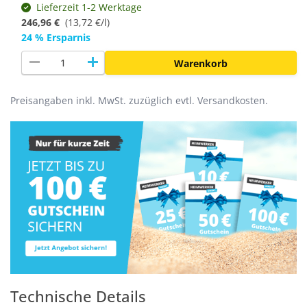
Lieferzeit 1-2 Werktage
246,96 €
(
13,72 €/l
)
24 % Ersparnis
remove
add
Warenkorb
Preisangaben inkl. MwSt. zuzüglich evtl. Versandkosten.
Technische Details