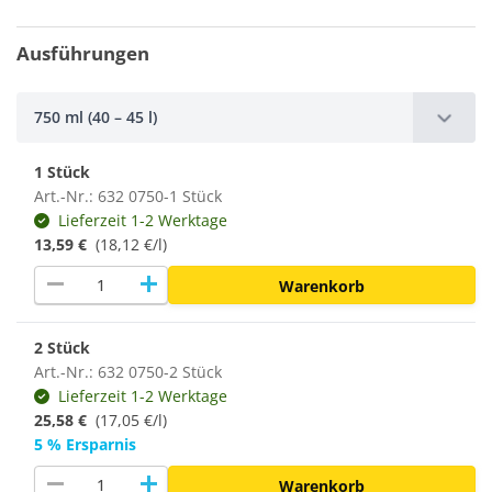
Ausführungen
750 ml (40 – 45 l)
1 Stück
Art.-Nr.: 632 0750-1 Stück
Lieferzeit 1-2 Werktage
13,59 €
(18,12 €/l)
remove
add
Warenkorb
2 Stück
Art.-Nr.: 632 0750-2 Stück
Lieferzeit 1-2 Werktage
25,58 €
(17,05 €/l)
5 % Ersparnis
remove
add
Warenkorb