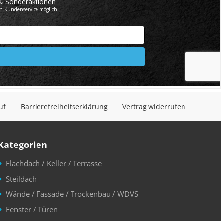
uf
Barrierefreiheitserklärung
Vertrag widerrufen
Kategorien
Flachdach / Keller / Terrasse
Steildach
Wände / Fassade / Trockenbau / WDVS
Fenster / Türen