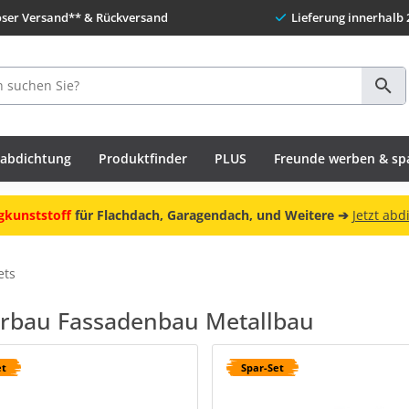
oser Versand** & Rückversand
Lieferung innerhalb 
habdichtung
Produktfinder
PLUS
Freunde werben & sp
gkunststoff
für Flachdach, Garagendach, und Weitere ➔
Jetzt abd
ets
erbau Fassadenbau Metallbau
et
Spar-Set