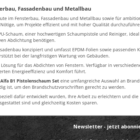
sterbau, Fassadenbau und Metallbau
eute im Fensterbau, Fassadenbau und Metallbau sowie für ambition
Nötige, um Projekte effizient und mit hoher Qualität durchzuführe
 PU-Schaum, einer hochwertigen Schaumpistole und Reiniger, ideal 
iven Abdichtung benötigen.
assadenbau konzipiert und umfasst EPDM-Folien sowie passenden Kl
tützt bei der langfristigen Wartung von Gebäuden.
e Lösung für das Abdichten von Fenstern. Verfügbar in verschiede
erten Energieeffizienz und Komfort führt.
s
Alfa B1 Pistolenschaum Set
eine umfangreiche Auswahl an Brandsch
dig ist, um den Brandschutzvorschriften gerecht zu werden.
iell dafür entwickelt wurden, Ihre Arbeit zu erleichtern und die E
usgestattet sind und gleichzeitig Kosten sparen.