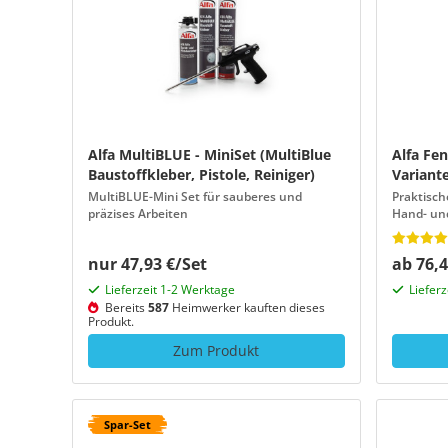
Alfa MultiBLUE - MiniSet (MultiBlue
Alfa Fen
Baustoffkleber, Pistole, Reiniger)
Variant
MultiBLUE-Mini Set für sauberes und
Praktisch
präzises Arbeiten
Hand- und
Fenster
nur 47,93 €/Set
ab 76,4
Lieferzeit 1-2 Werktage
Liefer
Bereits
587
Heimwerker kauften dieses
Produkt.
Zum Produkt
Spar-Set