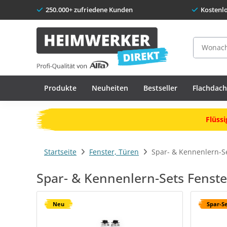
250.000+ zufriedene Kunden
Kostenl
Suche
Produkte
Neuheiten
Bestseller
Flachdac
Flüssi
Startseite
Fenster, Türen
Spar- & Kennenlern-S
Spar- & Kennenlern-Sets Fenst
Neu
Spar-S