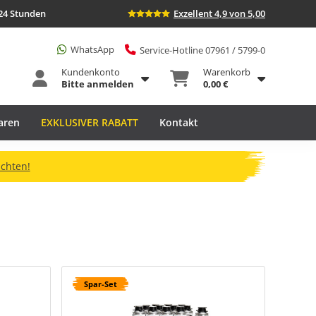
24 Stunden
Exzellent 4,9 von 5,00
WhatsApp
Service-Hotline 07961 / 5799-0
Kundenkonto
Warenkorb
Bitte anmelden
0,00 €
aren
EXKLUSIVER RABATT
Kontakt
ichten!
Spar-Set