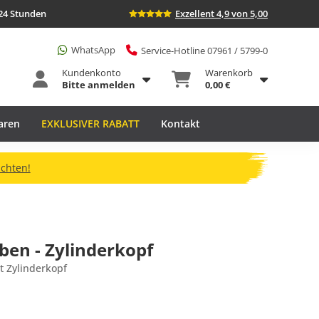
24 Stunden
Exzellent 4,9 von 5,00
WhatsApp
Service-Hotline 07961 / 5799-0
Kundenkonto
Warenkorb
Bitte anmelden
0,00 €
aren
EXKLUSIVER RABATT
Kontakt
ichten!
en - Zylinderkopf
t Zylinderkopf