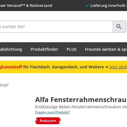
oser Versand** & Rückversand
Lieferung innerhalb 
habdichtung
Produktfinder
PLUS
Freunde werben & sp
gkunststoff
für Flachdach, Garagendach, und Weitere ➔
Jetzt abd
rkopf
Alfa Fensterrahmenschraub
Erstklassige Beton-Fensterrahmenschrauben mi
Fragen zum Produkt?
Reduziert