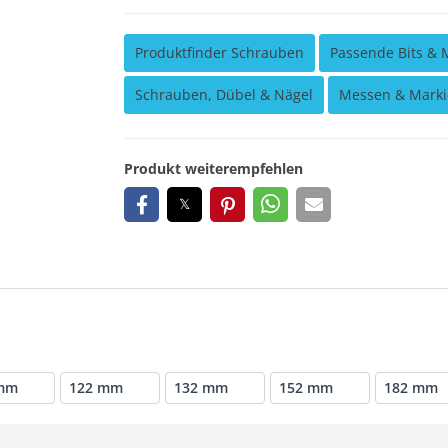
Produktfinder Schrauben
Passende Bits & 
Schrauben, Dübel & Nägel
Messen & Marki
Produkt weiterempfehlen
mm
122 mm
132 mm
152 mm
182 mm