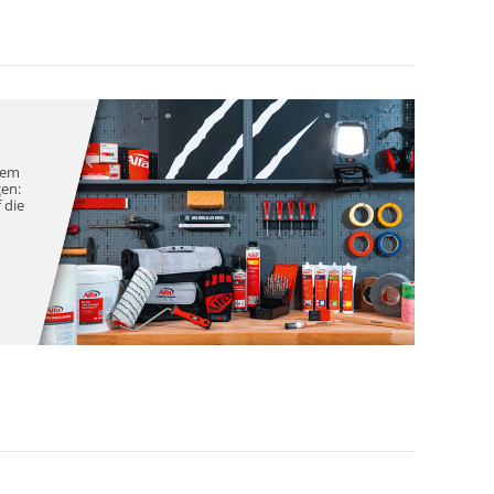
nem
gen:
 die