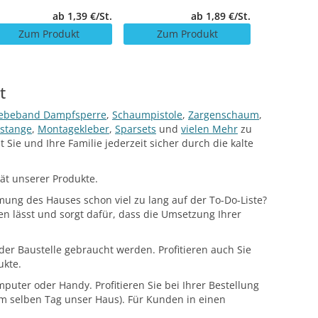
ab 1,39 €/St.
ab 1,89 €/St.
Zum Produkt
Zum Produkt
Zum 
t
ebeband Dampfsperre
,
Schaumpistole
,
Zargenschaum
,
pstange
,
Montagekleber
,
Sparsets
und
vielen Mehr
zu
 Sie und Ihre Familie jederzeit sicher durch die kalte
ät unserer Produkte.
ng des Hauses schon viel zu lang auf der To-Do-Liste?
n lässt und sorgt dafür, dass die Umsetzung Ihrer
er Baustelle gebraucht werden. Profitieren auch Sie
ukte.
ter oder Handy. Profitieren Sie bei Ihrer Bestellung
m selben Tag unser Haus). Für Kunden in einen