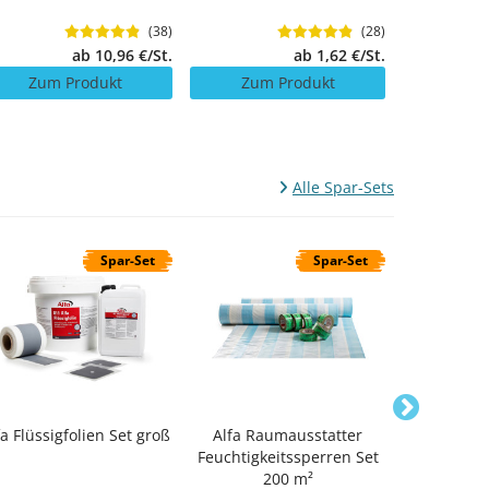
(38)
(28)
ab 10,96 €/St.
ab 1,62 €/St.
Zum Produkt
Zum Produkt
Zum 
Alle Spar-Sets
Spar-Set
Spar-Set
fa Flüssigfolien Set groß
Alfa Raumausstatter
Alfa
Feuchtigkeitssperren Set
Abdichtu
200 m²
Var