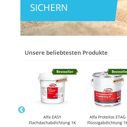
Unsere beliebtesten Produkte
Bestseller
Bestseller
Bestselle
htungswalze
Alfa EASY
Alfa ProteXos ETAG
ststoff
Flachdachabdichtung 1K
Flüssigabdichtung 1