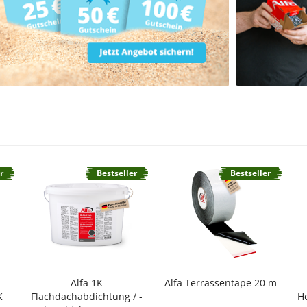
r
Bestseller
Bestseller
Alfa 1K
Alfa Terrassentape 20 m
K
Flachdachabdichtung / -
H