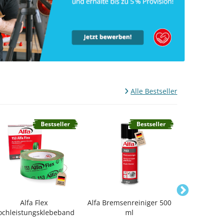
Alle Bestseller
Bestseller
Bestseller
Alfa Flex
Alfa Bremsenreiniger 500
Alfa Sche
ochleistungsklebeband
ml
POWER 