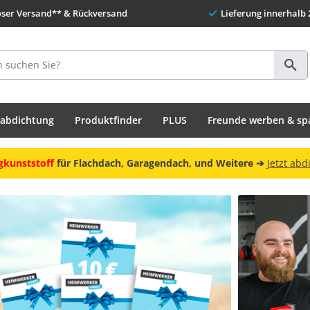
oser Versand** & Rückversand
Lieferung innerhalb 
habdichtung
Produktfinder
PLUS
Freunde werben & sp
gkunststoff
für Flachdach, Garagendach, und Weitere ➔
Jetzt abd