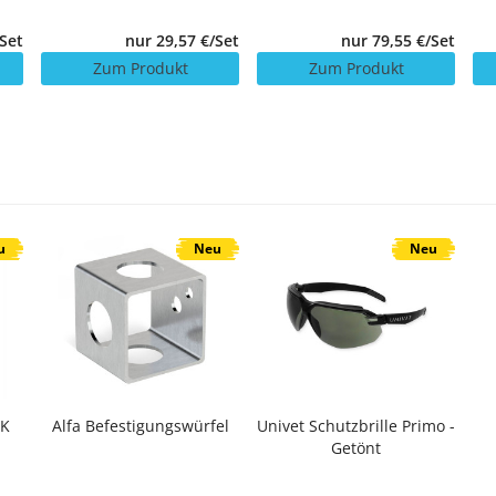
/Set
nur 29,57 €/Set
nur 79,55 €/Set
Zum Produkt
Zum Produkt
u
Neu
Neu
SK
Alfa Befestigungswürfel
Univet Schutzbrille Primo -
Getönt