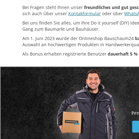
Bei Fragen steht Ihnen unser
freundliches und gut ges
sich auch Über unser
Kontakformular
oder über
Whats
Bei uns finden Sie alles, um Ihre Do it yourself (DIY) 
Gang zum Baumarkt und Bauhäuser.
Am 1. Juni 2023 wurde der Onlineshop Bauschaum24
b
Auswahl an hochwertigen Produkten in Handwerkerqual
Als Bonus erhalten registrierte Benutzer
dauerhaft 5 %