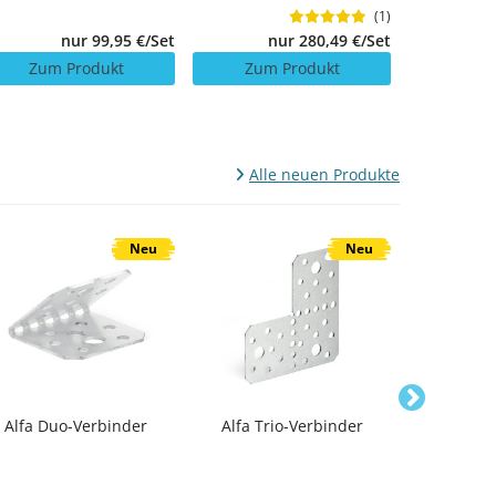
(1)
nur 280,49 €/Set
nur 99,95 €/Set
Zum Produkt
Zum 
Zum Produkt
Alle neuen Produkte
Neu
Neu
Alfa Duo-Verbinder
Alfa Trio-Verbinder
Alfa
Flüssigku