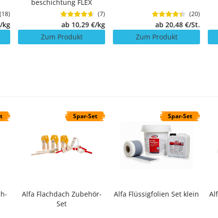
beschichtung FLEX
(18)
(7)
(20)
€/kg
ab 10,29 €/kg
ab 20,48 €/St.
Zum Produkt
Zum Produkt
t
Spar-Set
Spar-Set
ch-
Alfa Flachdach Zubehör-
Alfa Flüssigfolien Set klein
Al
Set