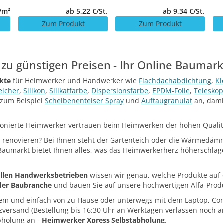
/m²
ab 5,22 €/St.
ab 9,34 €/St.
Zum Produkt
Zum Produkt
 zu günstigen Preisen - Ihr Online Baumark
ukte
für Heimwerker und Handwerker wie
Flachdachabdichtung
,
Kl
eicher
,
Silikon
,
Silikatfarbe
,
Dispersionsfarbe
,
EPDM-Folie
,
Telesko
 zum Beispiel
Scheibenenteiser Spray
und
Auftaugranulat
an, damit
ionierte Heimwerker vertrauen beim Heimwerken der hohen Qualit
renovieren? Bei Ihnen steht der Gartenteich oder die Wärmedämmu
aumarkt bietet Ihnen alles, was das Heimwerkerherz höherschlage
ellen Handwerksbetrieben
wissen wir genau, welche Produkte auf d
 der Baubranche
und bauen Sie auf unsere hochwertigen Alfa-Prod
m und einfach von zu Hause oder unterwegs mit dem Laptop, Compu
zversand (Bestellung bis 16:30 Uhr an Werktagen verlassen noch a
bholung an -
Heimwerker Xpress Selbstabholung
.