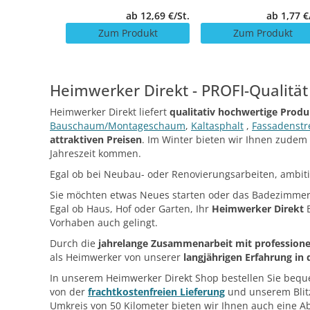
 41,99 €/St.
ab 12,69 €/St.
ab 1,77 €
odukt
Zum Produkt
Zum Produkt
Heimwerker Direkt - PROFI-Qualität
Heimwerker Direkt liefert
qualitativ hochwertige Prod
Bauschaum/Montageschaum
,
Kaltasphalt
,
Fassadenstr
attraktiven Preisen
. Im Winter bieten wir Ihnen zudem
Jahreszeit kommen.
Egal ob bei Neubau- oder Renovierungsarbeiten, ambit
Sie möchten etwas Neues starten oder das Badezimmer 
Egal ob Haus, Hof oder Garten, Ihr
Heimwerker Direkt
B
Vorhaben auch gelingt.
Durch die
jahrelange Zusammenarbeit mit profession
als Heimwerker von unserer
langjährigen Erfahrung in
In unserem Heimwerker Direkt Shop bestellen Sie beque
von der
frachtkostenfreien Lieferung
und unserem Blit
Umkreis von 50 Kilometer bieten wir Ihnen auch eine A