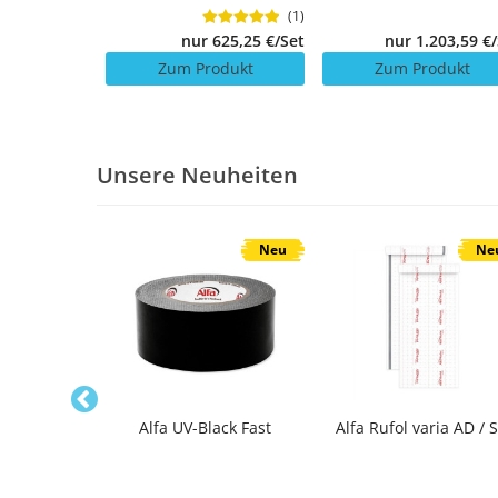
(1)
nur 625,25 €/Set
189,00 €/Set
nur 1.203,59 €
Zum Produkt
odukt
Zum Produkt
Unsere Neuheiten
Neu
Neu
Ne
Set (PU-
Alfa UV-Black Fast
Alfa Rufol varia AD / 
e, Reiniger)