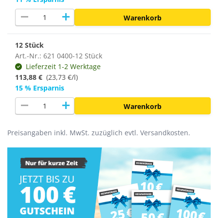
remove
add
Warenkorb
12 Stück
Art.-Nr.: 621 0400-12 Stück
Lieferzeit 1-2 Werktage
113,88 €
(
23,73 €/l
)
15 % Ersparnis
remove
add
Warenkorb
Preisangaben inkl. MwSt. zuzüglich evtl. Versandkosten.