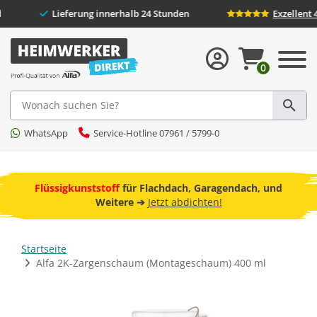
and** & Rückversand
Lieferung innerhalb 24 Stunden
0
Suche
WhatsApp
Service-Hotline 07961 / 5799-0
 und
ebot
Freunde werben und 10 Prozent sparen!
➔
Jetzt
kostenlos anmelden!
Startseite
Alfa 2K-Zargenschaum (Montageschaum) 400 ml