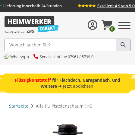
rsand
Lieferung innerhalb 24 Stunden
Exzell
0
Suche
WhatsApp
Service-Hotline 07961 / 5799-0
ebot
Flüssigkunststoff
für Flachdach, Garagendach, und
Fr
Weitere ➔
Jetzt abdichten!
Startseite
Alfa PU Pistolenschaum (1K)