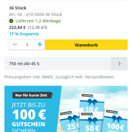
36 Stück
Art.-Nr.: 610 0500-36 Stück
Lieferzeit 1-2 Werktage
222,84 €
(
12,38 €/l
)
17 % Ersparnis
remove
add
Warenkorb
750 ml (40-45 l)
Preisangaben inkl. MwSt. zuzüglich evtl. Versandkosten.