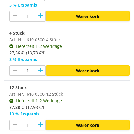
5 % Ersparnis
remove
add
Warenkorb
4 Stück
Art.-Nr.: 610 0500-4 Stück
Lieferzeit 1-2 Werktage
27,56 €
(13,78 €/l)
8 % Ersparnis
remove
add
Warenkorb
12 Stück
Art.-Nr.: 610 0500-12 Stück
Lieferzeit 1-2 Werktage
77,88 €
(12,98 €/l)
13 % Ersparnis
remove
add
Warenkorb