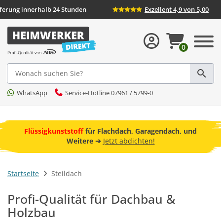
Lieferung innerhalb 24 Stunden
Exzellent 4
0
Suche
WhatsApp
Service-Hotline 07961 / 5799-0
ebot
Flüssigkunststoff
für Flachdach, Garagendach, und
F
Weitere ➔
Jetzt abdichten!
Startseite
Steildach
Profi-Qualität für Dachbau &
Holzbau