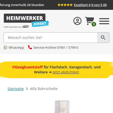
eferung innerhalb 24 Stunden
Exzellent 4,9 von 5,00
0
Suche
WhatsApp
Service-Hotline 07961 / 5799-0
ebot
Flüssigkunststoff
für Flachdach, Garagendach, und
F
Weitere ➔
Jetzt abdichten!
Startseite
Alfa Rohrschelle