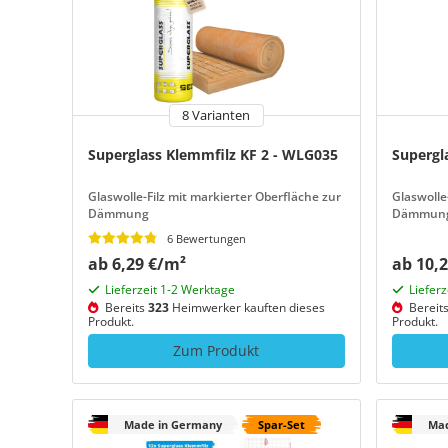
8 Varianten
Superglass Klemmfilz KF 2 - WLG035
Supergl
Glaswolle-Filz mit markierter Oberfläche zur
Glaswolle
Dämmung
Dämmun
6 Bewertungen
ab 6,29 €/m²
ab 10,
Lieferzeit 1-2 Werktage
Liefer
Bereits
323
Heimwerker kauften dieses
Bereit
Produkt.
Produkt.
Zum Produkt
Made in Germany
Spar-Set
Mad