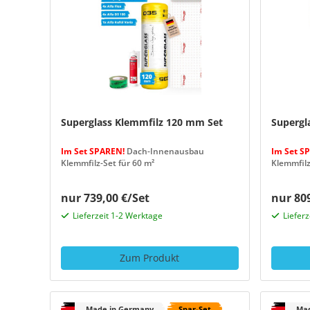
Superglass Klemmfilz 120 mm Set
Supergl
Im Set SPAREN!
Dach-Innenausbau
Im Set S
Klemmfilz-Set für 60 m²
Klemmfilz
nur 739,00 €/Set
nur 809
Lieferzeit 1-2 Werktage
Liefer
Zum Produkt
Made in Germany
Spar-Set
Mad