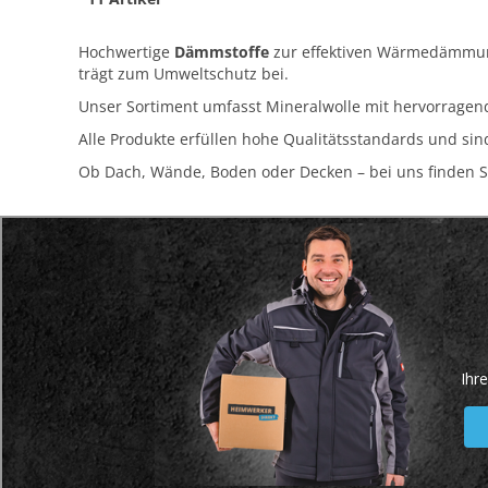
Hochwertige
Dämmstoffe
zur effektiven Wärmedämmun
trägt zum Umweltschutz bei.
Unser Sortiment umfasst Mineralwolle mit hervorragen
Alle Produkte erfüllen hohe Qualitätsstandards und sin
Ob Dach, Wände, Boden oder Decken – bei uns finden 