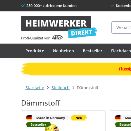
250.000+ zufriedene Kunden
Kostenl
Suche
Produkte
Neuheiten
Bestseller
Flachdac
Flüssi
Startseite
Steildach
Dämmstoff
Dämmstoff
Made in Germany
Neu
Mad
Bestseller
Bestsel