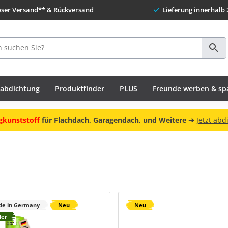
oser Versand** & Rückversand
Lieferung innerhalb 
habdichtung
Produktfinder
PLUS
Freunde werben & sp
gkunststoff
für Flachdach, Garagendach, und Weitere ➔
Jetzt abd
e in Germany
Neu
Neu
ler