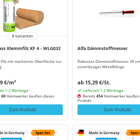
8 Varianten
ass Klemmfilz KF 4 - WLG032
Alfa Dämmstoffmesser
-Filz mit markierter Oberfläche zur
Robustes Dämmstoffmesser 28 cm
g
zuverlässiger Metallklinge
29 €/m²
ab 15,29 €/St.
zeit 1-2 Werktage
Lieferzeit 1-2 Werktage
s
60
Heimwerker kauften dieses
Bereits
454
Heimwerker kauften 
Produkt.
Zum Produkt
Zum Produkt
e in Germany
Spar-Set
Made in Germany
Spar-