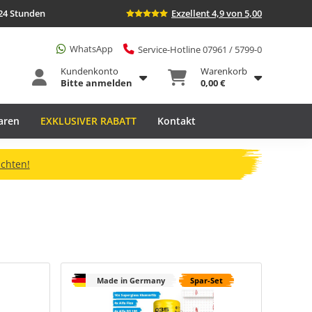
24 Stunden
Exzellent 4,9 von 5,00
WhatsApp
Service-Hotline 07961 / 5799-0
Kundenkonto
Warenkorb
Bitte anmelden
0,00 €
aren
EXKLUSIVER RABATT
Kontakt
ichten!
Made in Germany
Spar-Set