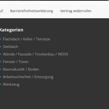
uf
Barrierefreiheitserklärung
Vertrag widerrufen
Kategorien
Flachdach / Keller / Terrasse
Steildach
Wände / Fassade / Trockenbau / WDVS
Fenster / Türen
Raumakustik / Boden
Arbeitssicherheit / Entsorgung
Werkzeug