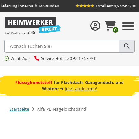
d
Lieferung innerhalb 24 Stunden
Exzellent 
0
Suche
WhatsApp
Service-Hotline 07961 / 5799-0
ebot
Flüssigkunststoff
für Flachdach, Garagendach, und
F
Weitere ➔
Jetzt abdichten!
Startseite
Alfa PE-Nageldichtband