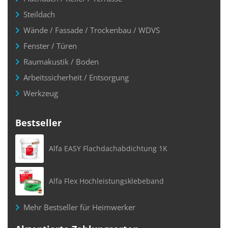
Steildach
Wände / Fassade / Trockenbau / WDVS
Fenster / Türen
Raumakustik / Boden
Arbeitssicherheit / Entsorgung
Werkzeug
Bestseller
Alfa EASY Flachdachabdichtung 1K
Alfa Flex Hochleistungsklebeband
Mehr Bestseller für Heimwerker