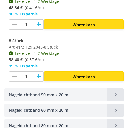
Lieferzeit 1-2 Werktage
48,84 €
(0,41 €/m)
10 % Ersparnis
remove
add
Warenkorb
8 Stück
Art.-Nr.: 129 2045-8 Stück
Lieferzeit 1-2 Werktage
58,40 €
(
0,37 €/m
)
19 % Ersparnis
remove
add
Warenkorb
Nageldichtband 50 mm x 20 m
Nageldichtband 60 mm x 20 m
Nageldichtband 80 mm x 20 m