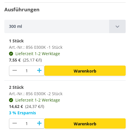
Ausführungen
300 ml
1 Stück
Art.-Nr.: 856 0300K -1 Stück
Lieferzeit 1-2 Werktage
7,55 €
(25,17 €/l)
remove
add
Warenkorb
2 Stück
Art.-Nr.: 856 0300K -2 Stück
Lieferzeit 1-2 Werktage
14,62 €
(24,37 €/l)
3 % Ersparnis
remove
add
Warenkorb