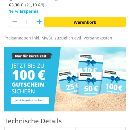
63,30 €
(
21,10 €/l
)
16 % Ersparnis
remove
add
Warenkorb
Preisangaben inkl. MwSt. zuzüglich evtl. Versandkosten.
Technische Details