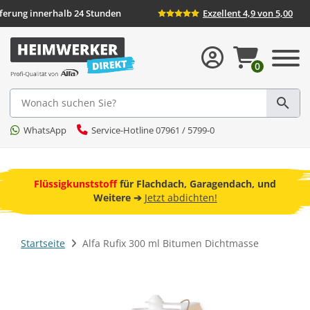
Lieferung innerhalb 24 Stunden
Exzellent 4,9 von 5
0
Suche
WhatsApp
Service-Hotline 07961 / 5799-0
ebot
Flüssigkunststoff
für Flachdach, Garagendach, und
F
Weitere ➔
Jetzt abdichten!
Startseite
Alfa Rufix 300 ml Bitumen Dichtmasse