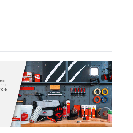
nem
gen:
 die