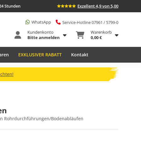
24 Stunden
Exzellent 4,9 von 5,00
WhatsApp
Service-Hotline 07961 / 5799-0
Kundenkonto
Warenkorb
Bitte anmelden
0,00 €
aren
EXKLUSIVER RABATT
Kontakt
ichten!
en
von Rohrdurchführungen/Bodenabläufen