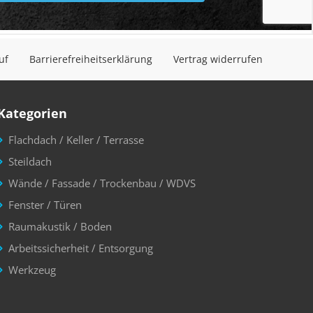
uf
Barrierefreiheitserklärung
Vertrag widerrufen
Kategorien
Flachdach / Keller / Terrasse
Steildach
Wände / Fassade / Trockenbau / WDVS
Fenster / Türen
Raumakustik / Boden
Arbeitssicherheit / Entsorgung
Werkzeug