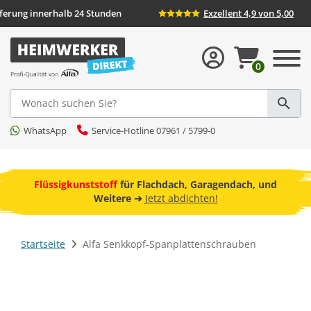
eferung innerhalb 24 Stunden
Exzellent 4,9 von 5,00
0
Suche
WhatsApp
Service-Hotline 07961 / 5799-0
ebot
Flüssigkunststoff
für Flachdach, Garagendach, und
F
Weitere ➔
Jetzt abdichten!
Startseite
Alfa Senkkopf-Spanplattenschrauben