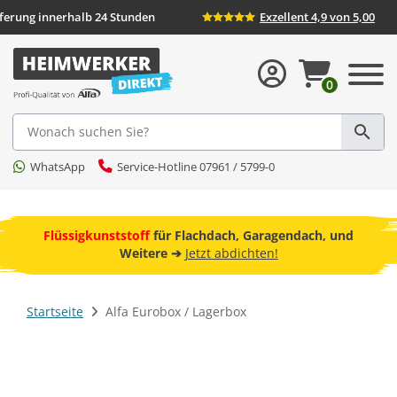
ieferung innerhalb 24 Stunden
Exzellent 4,9 von 5,00
0
Suche
WhatsApp
Service-Hotline 07961 / 5799-0
ebot
Flüssigkunststoff
für Flachdach, Garagendach, und
F
Weitere ➔
Jetzt abdichten!
Startseite
Alfa Eurobox / Lagerbox