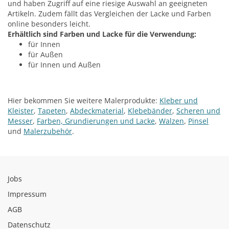
und haben Zugriff auf eine riesige Auswahl an geeigneten
Artikeln. Zudem fällt das Vergleichen der Lacke und Farben
online besonders leicht.
Erhältlich sind Farben und Lacke für die Verwendung:
für Innen
für Außen
für Innen und Außen
Hier bekommen Sie weitere Malerprodukte:
Kleber und
Kleister
,
Tapeten
,
Abdeckmaterial
,
Klebebänder
,
Scheren und
Messer
,
Farben, Grundierungen und Lacke
,
Walzen
,
Pinsel
und
Malerzubehör
.
Jobs
Impressum
AGB
Datenschutz