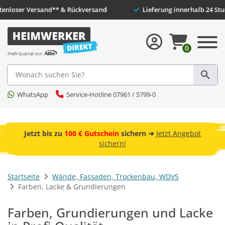
nd** & Rückversand
Lieferung innerhalb 24 Stunden
0
Suche
WhatsApp
Service-Hotline 07961 / 5799-0
ebot
tzt
Flüssigkunststoff
für Flachdach, Garagendach, und
Weitere ➔
Jetzt abdichten!
Startseite
Wände, Fassaden, Trockenbau, WDVS
Farben, Lacke & Grundierungen
Farben, Grundierungen und Lacke