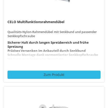
1 Produkt
Mineralwolleplatten
CELO Multifunktionsrahmendübel
Qualitäts-Nylon-Rahmendübel mit Senkbund und passender
3 Produkte
Senkkopfschraube
Sicherer Halt durch langen Spreizbereich und frühe
Spreizung
Präzises Versenken im Anbauteil durch Senkbund
Schnelle Montage dank vormontierter Senkkopfschraube
Mit Europäisch Technischer Bewertung
Alterungs-, witterungs- und UV-beständig
Zum Produkt