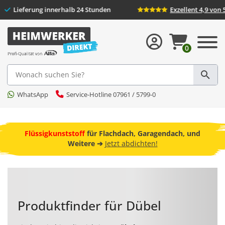
ckversand
Lieferung innerhalb 24 Stunden
E
0
Suche
WhatsApp
Service-Hotline 07961 / 5799-0
ebot
Flachdach, Garagendach, und
Freunde werben und 10 Prozen
➔
Jetzt abdichten!
kostenlos anmeld
Produktfinder für Dübel