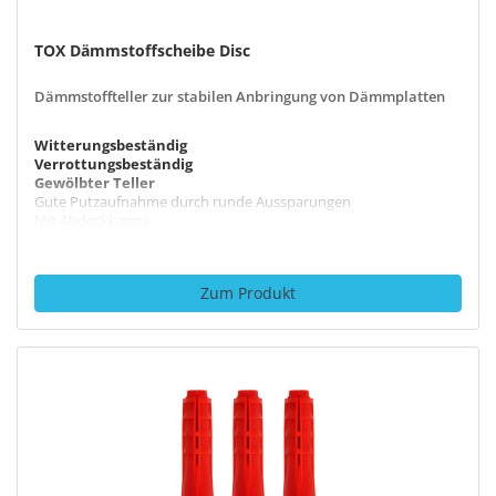
11 Produkte
TOX Dämmstoffscheibe Disc
Dämmstoffteller zur stabilen Anbringung von Dämmplatten
Kalksandlochstein
Witterungsbeständig
Verrottungsbeständig
5 Produkte
Gewölbter Teller
Gute Putzaufnahme durch runde Aussparungen
Mit Abdeckkappe
WDVS
Zum Produkt
4 Produkte
EPS
2 Produkte