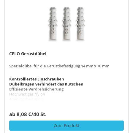
CELO Gerüstdübel
Spezialdübel für die Gerüstbefestigung 14 mm x 70 mm
Kontrolliertes Einschrauben
Dübelkragen verhindert das Rutschen
Effiziente Verdrehsicherung
Hochwertiges Nylon
Alterungsbeständig
Durchmesser x Länge: 14 mm x 70 mm
ab 8,08 €/40 St.
Zum Produkt