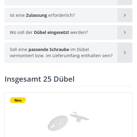
13 Produkte
Ist eine
Porenbeton
Zulassung
erforderlich?
Kunststoff
Wo soll der
Durchsteckmontage
Dübel eingesetzt
werden?
6 Produkte
Ja
19 Produkte
Soll eine
passende Schraube
im Dübel
15 Produkte
Im Innenbereich
Vollziegel
8 Produkte
vormontiert bzw. im Lieferumfang enthalten sein?
Metall
18 Produkte
11 Produkte
Nein
6 Produkte
Ja
Insgesamt 25 Dübel
Im Außenbereich
Hochlochziegel
15 Produkte
9 Produkte
Neu
20 Produkte
8 Produkte
Nein
Kalksandvollstein
17 Produkte