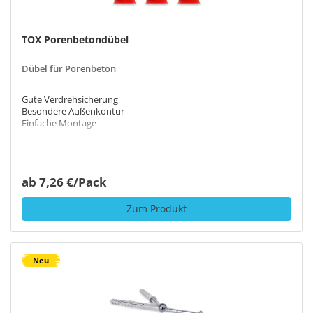
Holzfaserdämmplatten
TOX Porenbetondübel
2 Produkte
Dübel für Porenbeton
Gute Verdrehsicherung
Gipskartonplatte
Besondere Außenkontur
Einfache Montage
3 Produkte
ab 7,26 €/Pack
Naturstein
Zum Produkt
4 Produkte
Neu
Hartschaumplatten