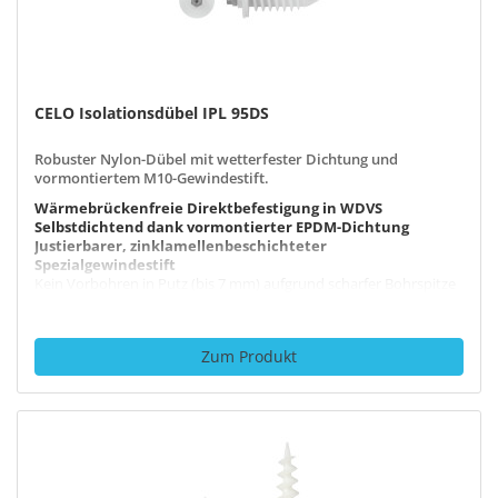
CELO Isolationsdübel IPL 95DS
Robuster Nylon-Dübel mit wetterfester Dichtung und
vormontiertem M10-Gewindestift.
Wärmebrückenfreie Direktbefestigung in WDVS
Selbstdichtend dank vormontierter EPDM-Dichtung
Justierbarer, zinklamellenbeschichteter
Spezialgewindestift
Kein Vorbohren in Putz (bis 7 mm) aufgrund scharfer Bohrspitze
Alterungs-, witterungs- und UV-beständig
Zum Produkt