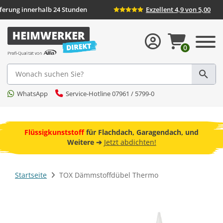
ieferung innerhalb 24 Stunden
Exzellent 4,9 von 5,00
0
Suche
WhatsApp
Service-Hotline 07961 / 5799-0
ebot
Flüssigkunststoff
für Flachdach, Garagendach, und
F
Weitere ➔
Jetzt abdichten!
Startseite
TOX Dämmstoffdübel Thermo