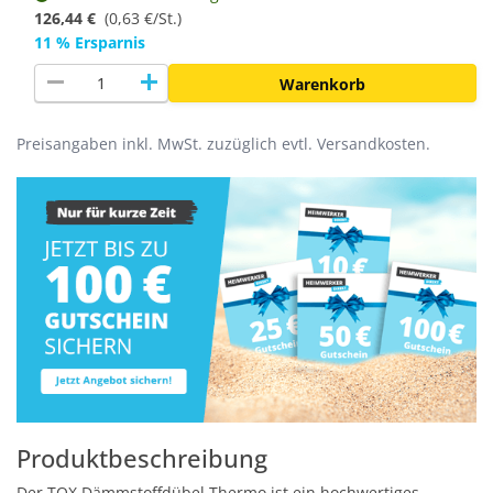
126,44 €
(
0,63 €/St.
)
11 % Ersparnis
remove
add
Warenkorb
Preisangaben inkl. MwSt. zuzüglich evtl. Versandkosten.
Produktbeschreibung
Der TOX Dämmstoffdübel Thermo ist ein hochwertiges