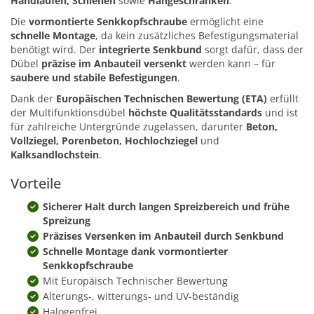
Handläufen, Schienen
sowie
Hängeschränken
.
Die
vormontierte Senkkopfschraube
ermöglicht eine
schnelle Montage
, da kein zusätzliches Befestigungsmaterial
benötigt wird. Der
integrierte Senkbund
sorgt dafür, dass der
Dübel
präzise im Anbauteil versenkt
werden kann – für
saubere und stabile Befestigungen
.
Dank der
Europäischen Technischen Bewertung (ETA)
erfüllt
der Multifunktionsdübel
höchste Qualitätsstandards
und ist
für zahlreiche Untergründe zugelassen, darunter
Beton,
Vollziegel, Porenbeton, Hochlochziegel
und
Kalksandlochstein
.
Vorteile
Sicherer Halt durch langen Spreizbereich und frühe
Spreizung
Präzises Versenken im Anbauteil durch Senkbund
Schnelle Montage dank vormontierter
Senkkopfschraube
Mit Europäisch Technischer Bewertung
Alterungs-, witterungs- und UV-beständig
Halogenfrei