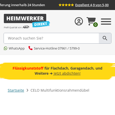
eferung innerhalb 24 Stunden
Exzellent 4,9 von 5,00
0
Suche
WhatsApp
Service-Hotline 07961 / 5799-0
ebot
Flüssigkunststoff
für Flachdach, Garagendach, und
F
Weitere ➔
Jetzt abdichten!
Startseite
CELO Multifunktionsrahmendübel