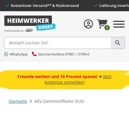
nden
Kostenloser Versand** & Rückversand
Lieferu
0
Suche
WhatsApp
Service-Hotline 07961 / 5799-0
 und
ebot
Freunde werben und 10 Prozent sparen!
➔
Jetzt
kostenlos anmelden!
Startseite
Alfa Dämmstoffteller DUO