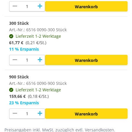
remove
add
Warenkorb
300 Stück
Art.-Nr.: 6516 0090-300 Stück
Lieferzeit 1-2 Werktage
61,77 €
(0,21 €/St.)
11 % Ersparnis
remove
add
Warenkorb
900 Stück
Art.-Nr.: 6516 0090-900 Stück
Lieferzeit 1-2 Werktage
159,66 €
(
0,18 €/St.
)
23 % Ersparnis
remove
add
Warenkorb
Preisangaben inkl. MwSt. zuzüglich evtl. Versandkosten.