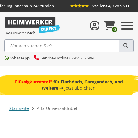
Lieferung innerhalb 24 Stunden
Exzellent 4,9 von 5,00
0
Suche
WhatsApp
Service-Hotline 07961 / 5799-0
ebot
Flüssigkunststoff
für Flachdach, Garagendach, und
F
Weitere ➔
Jetzt abdichten!
Startseite
Alfa Universaldübel