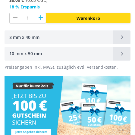
33,00 €
(
0,03 €/St.
)
18 % Ersparnis
remove
add
Warenkorb
8 mm x 40 mm
10 mm x 50 mm
Preisangaben inkl. MwSt. zuzüglich evtl. Versandkosten.