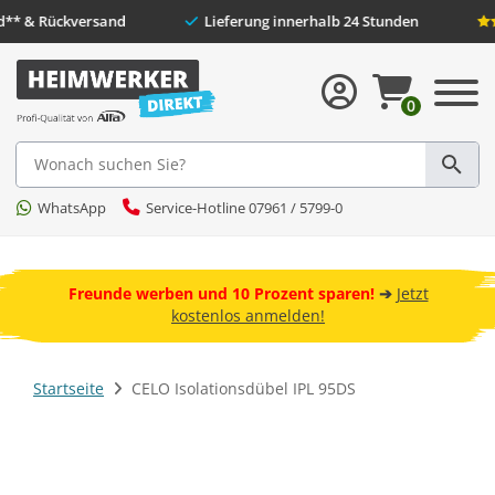
er Versand** & Rückversand
Lieferung innerhalb 24 Stunden
0
Suche
WhatsApp
Service-Hotline 07961 / 5799-0
 und
ebot
Freunde werben und 10 Prozent sparen!
➔
Jetzt
kostenlos anmelden!
Startseite
CELO Isolationsdübel IPL 95DS