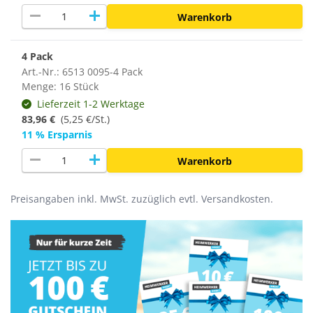
remove
add
Warenkorb
4 Pack
Art.-Nr.: 6513 0095-4 Pack
Menge: 16 Stück
Lieferzeit 1-2 Werktage
83,96 €
(
5,25 €/St.
)
11 % Ersparnis
remove
add
Warenkorb
Preisangaben inkl. MwSt. zuzüglich evtl. Versandkosten.