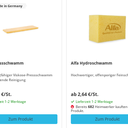
e in Germany
ressschwamm
Alfa Hydroschwamm
gfähiger Viskose-Pressschwamm
Hochwertiger, offenporiger Fein
nende Reinigung
 €/St.
ab 2,64 €/St.
zeit 1-2 Werktage
Lieferzeit 1-2 Werktage
Bereits
682
Heimwerker kauften 
Produkt.
Zum Produkt
Zum Produkt