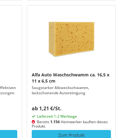
Alfa Auto Waschschwamm ca. 16,5 x
11 x 6,5 cm
ffektiven
Saugstarker Allzweckschwamm,
utzungen
lackschonende Autoreinigung
ab 1,21 €/St.
Lieferzeit 1-2 Werktage
Bereits
1.156
Heimwerker kauften dieses
Produkt.
Zum Produkt