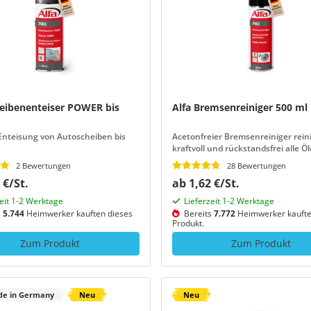
heibenenteiser POWER bis
Alfa Bremsenreiniger 500 ml
Enteisung von Autoscheiben bis
Acetonfreier Bremsenreiniger rein
kraftvoll und rückstandsfrei alle Öl
und Harze
2 Bewertungen
28 Bewertungen
 €/St.
ab 1,62 €/St.
zeit 1-2 Werktage
Lieferzeit 1-2 Werktage
s
5.744
Heimwerker kauften dieses
Bereits
7.772
Heimwerker kaufte
Produkt.
Zum Produkt
Zum Produkt
e in Germany
Neu
Neu