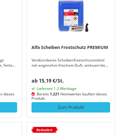
Alfa Scheiben Frostschutz PREMIUM
igt
Verdünnbares Scheibenfrostschutzmittel
e, Fette
mit angenehm frischem Duft, wirksam bis
-60 °C
ab 15,19 €/St.
Lieferzeit 1-2 Werktage
n dieses
Bereits
1.221
Heimwerker kauften dieses
Produkt.
Zum Produkt
Reduziert