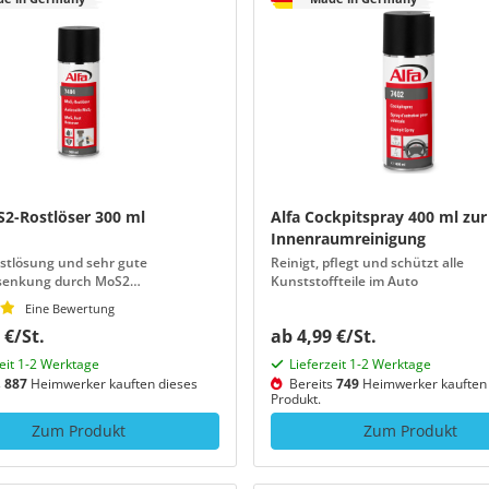
S2-Rostlöser 300 ml
Alfa Cockpitspray 400 ml zur
Innenraumreinigung
stlösung und sehr gute
Reinigt, pflegt und schützt alle
senkung durch MoS2
Kunststoffteile im Auto
erstoffe
Eine Bewertung
 €/St.
ab 4,99 €/St.
zeit 1-2 Werktage
Lieferzeit 1-2 Werktage
s
887
Heimwerker kauften dieses
Bereits
749
Heimwerker kauften 
Produkt.
Zum Produkt
Zum Produkt