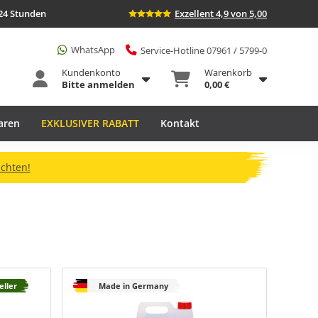
24 Stunden
Exzellent 4,9 von 5,00
WhatsApp
Service-Hotline 07961 / 5799-0
Kundenkonto
Warenkorb
Bitte anmelden
0,00 €
aren
EXKLUSIVER RABATT
Kontakt
ichten!
eller
Made in Germany