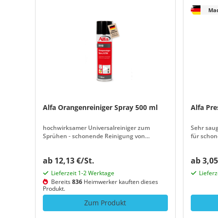
Mad
Alfa Orangenreiniger Spray 500 ml
Alfa P
hochwirksamer Universalreiniger zum
Sehr sau
Sprühen - schonende Reinigung von
für scho
hartnäckigem Schmutz
ab 12,13 €/St.
ab 3,05
Lieferzeit 1-2 Werktage
Liefer
Bereits
836
Heimwerker kauften dieses
Produkt.
Zum Produkt