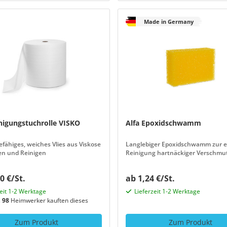
Made in Germany
inigungstuchrolle VISKO
Alfa Epoxidschwamm
ähiges, weiches Vlies aus Viskose
Langlebiger Epoxidschwamm zur e
ren und Reinigen
Reinigung hartnäckiger Verschm
0 €/St.
ab 1,24 €/St.
zeit 1-2 Werktage
Lieferzeit 1-2 Werktage
s
98
Heimwerker kauften dieses
Zum Produkt
Zum Produkt