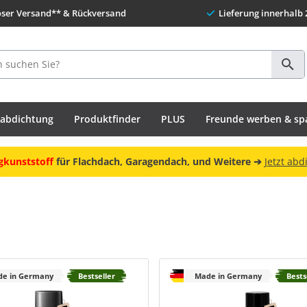
oser Versand** & Rückversand
Lieferung innerhalb 
habdichtung
Produktfinder
PLUS
Freunde werben & sp
gkunststoff
für Flachdach, Garagendach, und Weitere ➔
Jetzt abd
e in Germany
Bestseller
Made in Germany
Bests