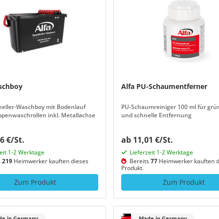
schboy
Alfa PU-Schaumentferner
neller-Waschboy mit Bodenlauf
PU-Schaumreiniger 100 ml für grü
penwaschrollen inkl. Metallachse
und schnelle Entfernung
6 €/St.
ab 11,01 €/St.
zeit 1-2 Werktage
Lieferzeit 1-2 Werktage
s
219
Heimwerker kauften dieses
Bereits
77
Heimwerker kauften d
Produkt.
Zum Produkt
Zum Produkt
e in Germany
Made in Germany