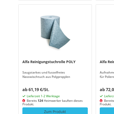
Alfa Reinigungstuchrolle POLY
Alfa Re
Saugstarkes und fusselfreies
Aufnahmef
Nasswischtuch aus Polypropylen
für Polie
ab 61,19 €/St.
ab 72,0
Lieferzeit 1-2 Werktage
Liefer
Bereits
124
Heimwerker kauften dieses
Bereit
Produkt.
Produkt.
Zum Produkt