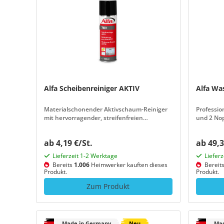
Alfa Scheibenreiniger AKTIV
Alfa Wa
Materialschonender Aktivschaum-Reiniger
Professio
mit hervorragender, streifenfreien
und 2 Nop
Reinigungswirkung
ab 4,19 €/St.
ab 49,3
Lieferzeit 1-2 Werktage
Liefer
Bereits
1.006
Heimwerker kauften dieses
Bereit
Produkt.
Produkt.
Zum Produkt
Made in Germany
Neu
Mad