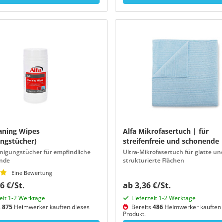
eaning Wipes
Alfa Mikrofasertuch | für
ungstücher)
streifenfreie und schonende
Reinigung empfindlicher
nigungstücher für empfindliche
Ultra-Mikrofasertuch für glatte un
nde
Oberflächen
strukturierte Flächen
Eine Bewertung
6 €/St.
ab 3,36 €/St.
zeit 1-2 Werktage
Lieferzeit 1-2 Werktage
s
875
Heimwerker kauften dieses
Bereits
486
Heimwerker kauften 
Produkt.