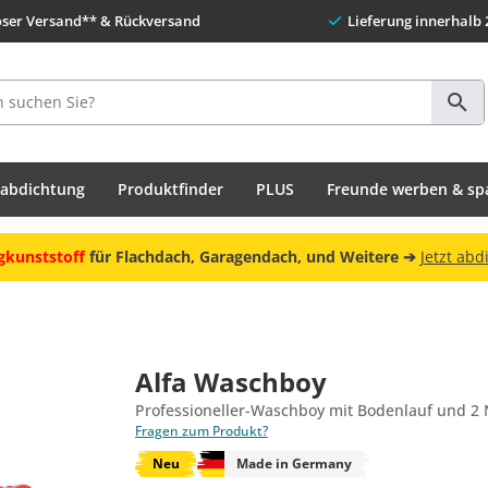
oser Versand** & Rückversand
Lieferung innerhalb 
habdichtung
Produktfinder
PLUS
Freunde werben & sp
gkunststoff
für Flachdach, Garagendach, und Weitere ➔
Jetzt abd
Alfa Waschboy
Professioneller-Waschboy mit Bodenlauf und 2 
Fragen zum Produkt?
Neu
Made in Germany