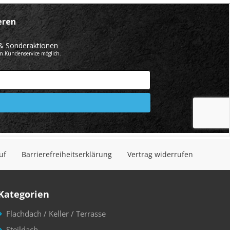
uf
Barrierefreiheitserklärung
Vertrag widerrufen
Kategorien
Flachdach / Keller / Terrasse
Steildach