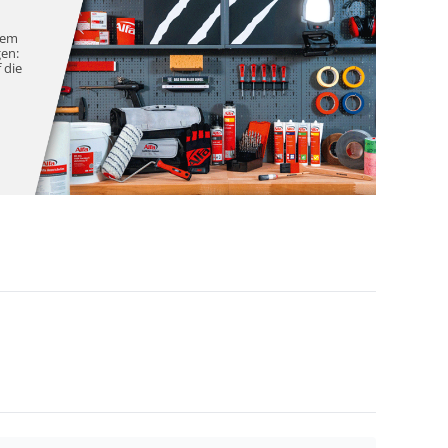
nem
gen:
 die