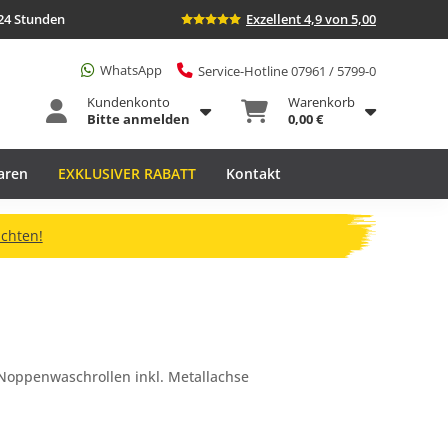
24 Stunden
Exzellent 4,9 von 5,00
WhatsApp
Service-Hotline 07961 / 5799-0
Kundenkonto
Warenkorb
Bitte anmelden
0,00 €
aren
EXKLUSIVER RABATT
Kontakt
ichten!
Noppenwaschrollen inkl. Metallachse