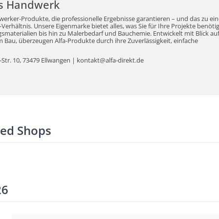
r's Handwerk
werker-Produkte, die professionelle Ergebnisse garantieren – und das zu ei
erhältnis. Unsere Eigenmarke bietet alles, was Sie für Ihre Projekte benöti
aterialien bis hin zu Malerbedarf und Bauchemie. Entwickelt mit Blick auf
Bau, überzeugen Alfa-Produkte durch ihre Zuverlässigkeit, einfache
tr. 10, 73479 Ellwangen | kontakt@alfa-direkt.de
ted Shops
26