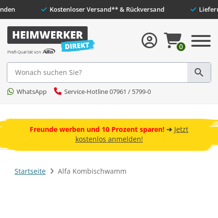
riedene Kunden
Kostenloser Versand** & Rückversand
0
Suche
WhatsApp
Service-Hotline 07961 / 5799-0
 und
ebot
Freunde werben und 10 Prozent sparen!
➔
Jetzt
kostenlos anmelden!
Startseite
Alfa Kombischwamm