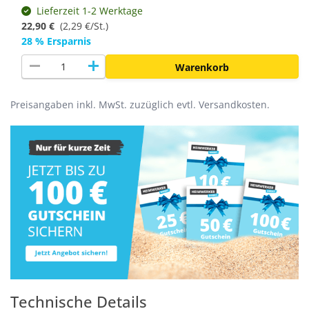
Lieferzeit 1-2 Werktage
22,90 €
(
2,29 €/St.
)
28 % Ersparnis
remove
add
Warenkorb
Preisangaben inkl. MwSt. zuzüglich evtl. Versandkosten.
Technische Details