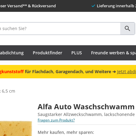
oser Versand** & Rückversand
Lieferung innerhalb 
habdichtung
Produktfinder
PLUS
Freunde werben & sp
Freunde werbe
 6,5 cm
Alfa Auto Waschschwamm ca
Saugstarker Allzweckschwamm, lackschonende 
Fragen zum Produkt?
Mehr kaufen, mehr sparen: