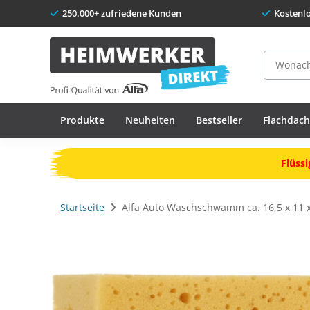
250.000+ zufriedene Kunden
Kostenl
Suche
Produkte
Neuheiten
Bestseller
Flachdac
Weitere ➔
Jetzt abdichten!
Startseite
Alfa Auto Waschschwamm ca. 16,5 x 11 x