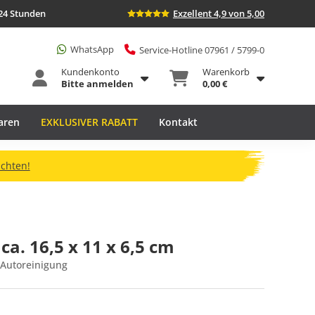
24 Stunden
Exzellent 4,9 von 5,00
WhatsApp
Service-Hotline 07961 / 5799-0
Kundenkonto
Warenkorb
Bitte anmelden
0,00 €
aren
EXKLUSIVER RABATT
Kontakt
n und 10 Prozent sparen!
➔
Jetzt kostenlos anmelden!
. 16,5 x 11 x 6,5 cm
Autoreinigung