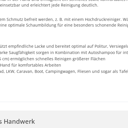
einsetzbar und erleichtert jede Reinigung deutlich.
robem Schmutz befreit werden, z. B. mit einem Hochdruckreinige
ne optimale Schaumbildung für eine besonders schonende Reinig
tzt empfindliche Lacke und bereitet optimal auf Politur, Versiege
ke Saugfähigkeit sorgen in Kombination mit Autoshampoo für in
5 cm) ermöglichen schnelles Reinigen größerer Flächen
Hand für komfortables Arbeiten
ad, LKW, Caravan, Boot, Campingwagen, Fliesen und sogar als Ta
r's Handwerk