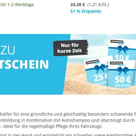
zeit 1-2 Werktage
24,20 €
(
1,21 €/St.
)
51 % Ersparnis
shelfer für eine gründliche und gleichzeitig besonders schonende
haumbildung in Kombination mit Autoshampoo und überzeugt durch
 ideal für die regelmäßige Pflege Ihres Fahrzeugs.
l in der Hand und ermöglicht ein schnelles sowie komfortables A