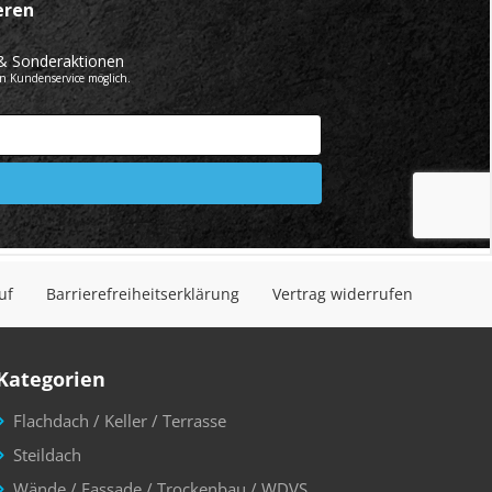
uf
Barrierefreiheitserklärung
Vertrag widerrufen
Kategorien
Flachdach / Keller / Terrasse
Steildach
Wände / Fassade / Trockenbau / WDVS