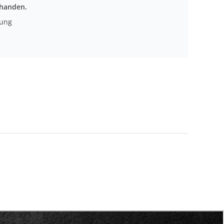
rhanden.
nung