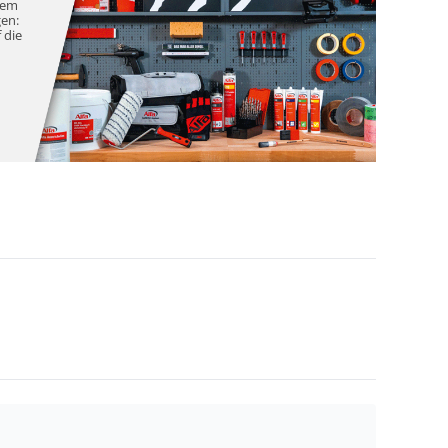
nem
gen:
 die