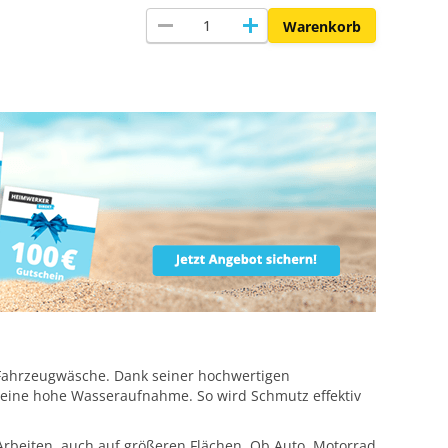
remove
add
Warenkorb
 Fahrzeugwäsche. Dank seiner hochwertigen
 eine hohe Wasseraufnahme. So wird Schmutz effektiv
rbeiten, auch auf größeren Flächen. Ob Auto, Motorrad