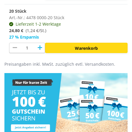
20 Stück
Art.-Nr.: 4478 0000-20 Stück
Lieferzeit 1-2 Werktage
24,80 €
(
1,24 €/St.
)
27 % Ersparnis
remove
add
Warenkorb
Preisangaben inkl. MwSt. zuzüglich evtl. Versandkosten.