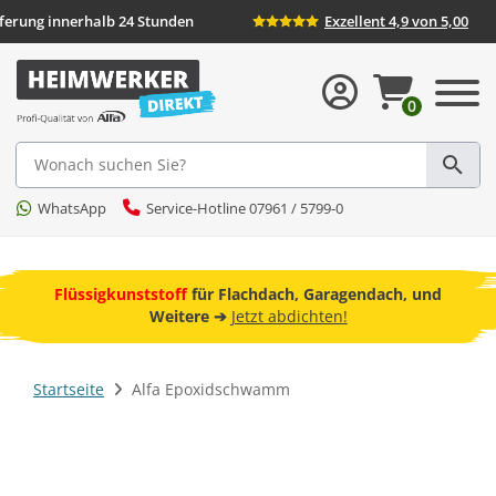
eferung innerhalb 24 Stunden
Exzellent 4,9 von 5,00
0
Suche
WhatsApp
Service-Hotline 07961 / 5799-0
ebot
Flüssigkunststoff
für Flachdach, Garagendach, und
F
Weitere ➔
Jetzt abdichten!
Startseite
Alfa Epoxidschwamm