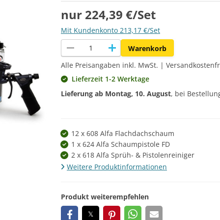
nur 224,39 €/Set
Mit Kundenkonto 213,17 €/Set
remove
add
Warenkorb
Alle Preisangaben inkl. MwSt. | Versandkostenfr
Lieferzeit 1-2 Werktage
Lieferung ab
Montag, 10. August
, bei Bestellu
12 x 608 Alfa Flachdachschaum
1 x 624 Alfa Schaumpistole FD
2 x 618 Alfa Sprüh- & Pistolenreiniger
Weitere Produktinformationen
Produkt weiterempfehlen