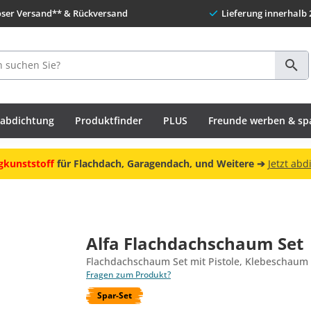
oser Versand** & Rückversand
Lieferung innerhalb 
habdichtung
Produktfinder
PLUS
Freunde werben & sp
gkunststoff
für Flachdach, Garagendach, und Weitere ➔
Jetzt abd
Alfa Flachdachschaum Set
Flachdachschaum Set mit Pistole, Klebeschaum 
Fragen zum Produkt?
Spar-Set