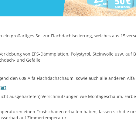
n ein großartiges Set zur Flachdachisolierung, welches aus 15 ver
erklebung von EPS-Dämmplatten, Polystyrol, Steinwolle usw. auf Be
chdach- und Gefälle.
agend den 608 Alfa Flachdachschaum, sowie auch alle anderen Alf
ger)
(nicht ausgehärteten) Verschmutzungen wie Montageschaum, Farbe,
mperaturen einen Frostschaden erhalten haben, lassen sich die u
Wasserbad auf Zimmertemperatur.