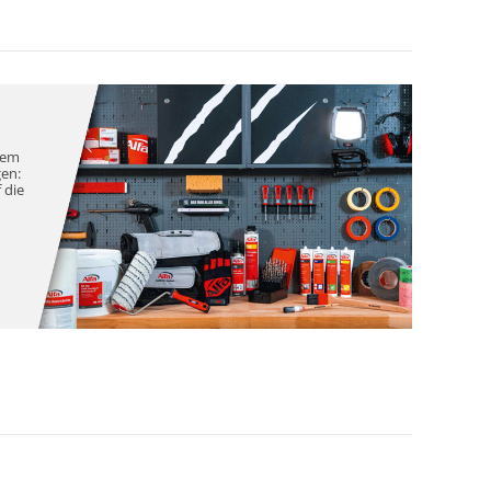
nem
gen:
 die