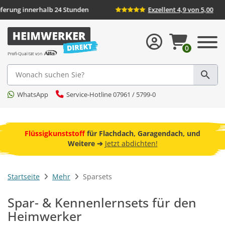
d
Lieferung innerhalb 24 Stunden
Exzellent 
0
Suche
WhatsApp
Service-Hotline 07961 / 5799-0
ebot
Flüssigkunststoff
für Flachdach, Garagendach, und
F
Weitere ➔
Jetzt abdichten!
Startseite
Mehr
Sparsets
Spar- & Kennenlernsets für den
Heimwerker