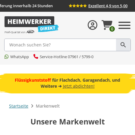
eferung innerhalb 24 Stunden
Exzellent 4,9 von 5,00
0
Suche
WhatsApp
Service-Hotline 07961 / 5799-0
ebot
Flüssigkunststoff
für Flachdach, Garagendach, und
F
Weitere ➔
Jetzt abdichten!
Startseite
Markenwelt
Unsere Markenwelt