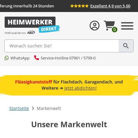
eferung innerhalb 24 Stunden
Exzellent 4,9 von 5,00
0
Suche
WhatsApp
Service-Hotline 07961 / 5799-0
ebot
Flüssigkunststoff
für Flachdach, Garagendach, und
F
Weitere ➔
Jetzt abdichten!
Startseite
Markenwelt
Unsere Markenwelt