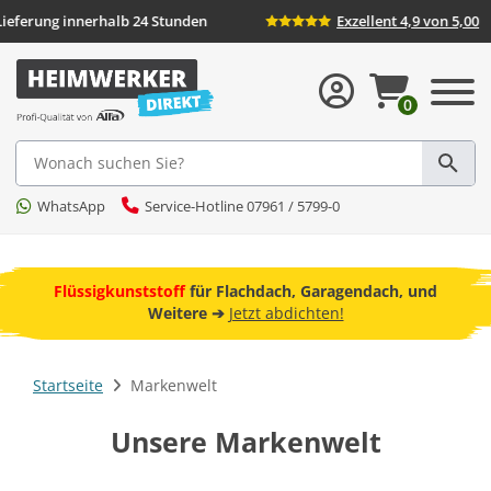
Lieferung innerhalb 24 Stunden
Exzellent 4,9 von
0
Suche
WhatsApp
Service-Hotline 07961 / 5799-0
ebot
Flüssigkunststoff
für Flachdach, Garagendach, und
F
Weitere ➔
Jetzt abdichten!
Startseite
Markenwelt
Unsere Markenwelt