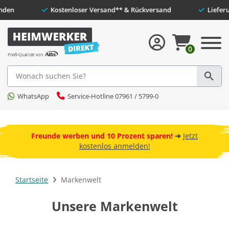
dene Kunden
Kostenloser Versand** & Rückversand
0
Suche
WhatsApp
Service-Hotline 07961 / 5799-0
 und
ebot
Freunde werben und 10 Prozent sparen!
➔
Jetzt
kostenlos anmelden!
Startseite
Markenwelt
Unsere Markenwelt