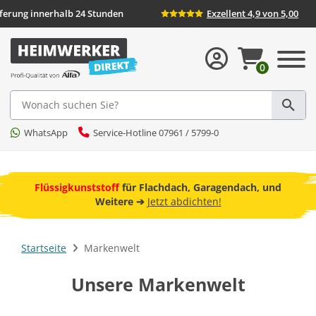
eferung innerhalb 24 Stunden
Exzellent 4,9 von 5,00
0
Suche
WhatsApp
Service-Hotline 07961 / 5799-0
ebot
Flüssigkunststoff
für Flachdach, Garagendach, und
F
Weitere ➔
Jetzt abdichten!
Startseite
Markenwelt
Unsere Markenwelt