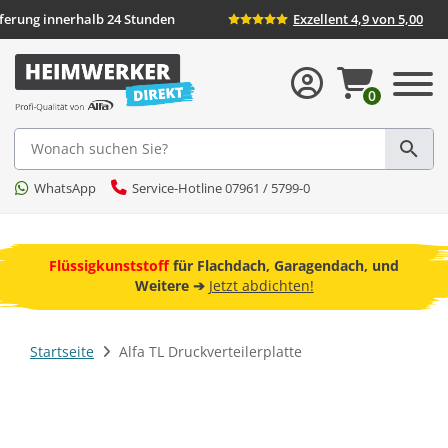
eferung innerhalb 24 Stunden
Exzellent 4,9 von 5,00
0
Suche
WhatsApp
Service-Hotline 07961 / 5799-0
ebot
Flüssigkunststoff
für Flachdach, Garagendach, und
F
Weitere ➔
Jetzt abdichten!
Startseite
Alfa TL Druckverteilerplatte