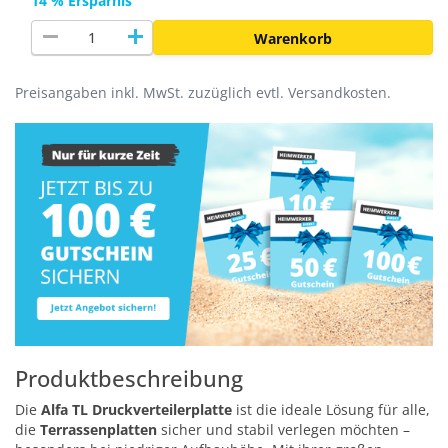
14 % Ersparnis
remove
add
Warenkorb
Preisangaben inkl. MwSt. zuzüglich evtl. Versandkosten.
Produktbeschreibung
Die
Alfa TL Druckverteilerplatte
ist die ideale Lösung für alle,
die
Terrassenplatten
sicher und stabil verlegen möchten –