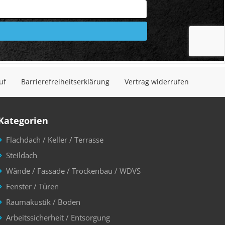
uf
Barrierefreiheitserklärung
Vertrag widerrufen
Kategorien
Flachdach / Keller / Terrasse
Steildach
Wände / Fassade / Trockenbau / WDVS
Fenster / Türen
Raumakustik / Boden
Arbeitssicherheit / Entsorgung