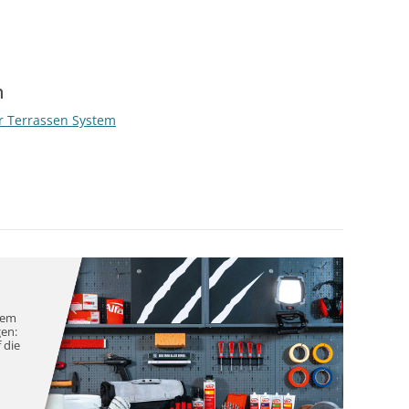
n
r Terrassen System
nem
gen:
 die