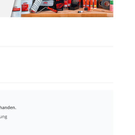
rhanden.
nung