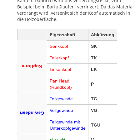
Kanten. Dadurch wird das Verletzungsrisiko, zum
Beispiel beim Barfußlaufen, verringert. Da das Material
verdrängt wird, versenkt sich der Kopf automatisch in
die Holzoberfläche.
Eigenschaft
Abkürzung
Senkkopf
SK
Tellerkopf
TK
Kopfform
Linsenkopf
LK
Pan Head
P
(Rundkopf)
Teilgewinde
TG
Vollgewinde
VG
Gewindeart
Teilgewinde mit
TGU
Unterkopfgewinde
Verzinkt
V