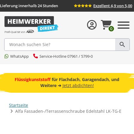
d
Lieferung innerhalb 24 Stunden
Exzellent 
0
Suche
WhatsApp
Service-Hotline 07961 / 5799-0
ebot
Flüssigkunststoff
für Flachdach, Garagendach, und
F
Weitere ➔
Jetzt abdichten!
Startseite
Alfa Fassaden-/Terrassenschraube Edelstahl LK-TG-E