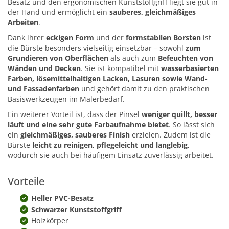
Besatz und den ergonomischen Kunststoffgriff liegt sie gut in
der Hand und ermöglicht ein
sauberes, gleichmäßiges
Arbeiten
.
Dank ihrer
eckigen Form
und der
formstabilen Borsten
ist
die Bürste besonders vielseitig einsetzbar – sowohl
zum
Grundieren von Oberflächen
als auch zum
Befeuchten von
Wänden und Decken
. Sie ist kompatibel mit
wasserbasierten
Farben, lösemittelhaltigen Lacken, Lasuren sowie Wand-
und Fassadenfarben
und gehört damit zu den praktischen
Basiswerkzeugen im Malerbedarf.
Ein weiterer Vorteil ist, dass der Pinsel
weniger quillt, besser
läuft und eine sehr gute Farbaufnahme bietet
. So lässt sich
ein
gleichmäßiges, sauberes Finish
erzielen. Zudem ist die
Bürste
leicht zu reinigen, pflegeleicht und langlebig
,
wodurch sie auch bei häufigem Einsatz zuverlässig arbeitet.
Vorteile
Heller PVC-Besatz
Schwarzer Kunststoffgriff
Holzkörper