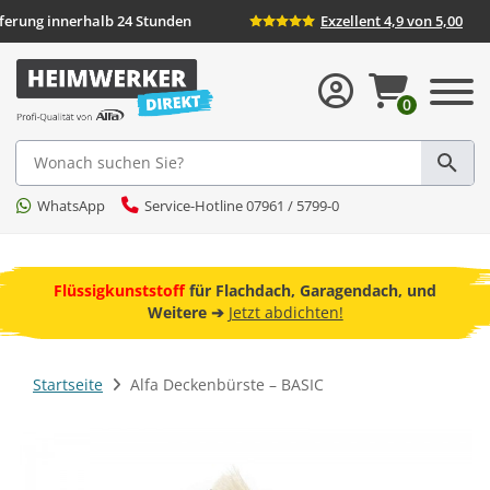
eferung innerhalb 24 Stunden
Exzellent 4,9 von 5,00
0
Suche
WhatsApp
Service-Hotline 07961 / 5799-0
ebot
Flüssigkunststoff
für Flachdach, Garagendach, und
F
Weitere ➔
Jetzt abdichten!
Startseite
Alfa Deckenbürste – BASIC