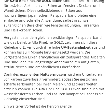
Die
5210 Alfa FineLine GOLD Ecken
sind die perfekte Lösung
für präzises Abkleben von Ecken an Fenster-, Decken- und
Wandflächen. Diese selbstklebenden Ecken aus
hochwertigem japanischem Reispapierband bieten eine
einfache und schnelle Anwendung, selbst in schwer
zugänglichen Bereichen wie Fensterlaibungen, Türzargen
und Heizkörpernischen.
Hergestellt aus dem gleichen erstklassigen Reispapierband
wie das beliebte Alfa FineLine GOLD, zeichnen sich diese
Klebeband-Ecken durch ihre hohe
UV-Beständigkeit
aus und
können bis zu 4 Monate lang eingesetzt werden. Die
vorgestanzten Ecken ermöglichen ein zeitsparendes Arbeiten
und sind ideal für langfristige Abdeckarbeiten auf glatten,
strukturierten und empfindlichen Oberflächen.
Dank des
exzellenten Haftvermögens
wird ein Unterlaufen
von Farben zuverlässig verhindert, sodass Sie gestochen
scharfe Farbkanten bei Ihren Maler- und Lackierarbeiten
erzielen können. Die Alfa FineLine GOLD Ecken sind auch mit
wasserbasierten Farben und Lasuren kompatibel, sodass sie
vielseitig einsetzbar sind.
Ein weiterer Vorteil ist die hervorragende