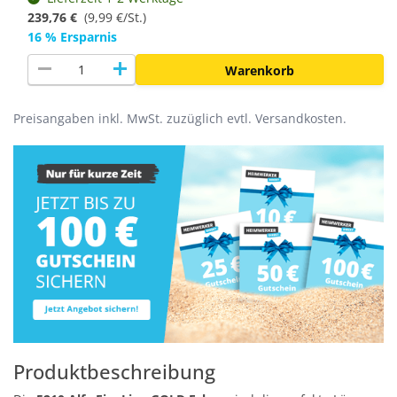
239,76 €
(
9,99 €/St.
)
16 % Ersparnis
remove
add
Warenkorb
Preisangaben inkl. MwSt. zuzüglich evtl. Versandkosten.
Produktbeschreibung