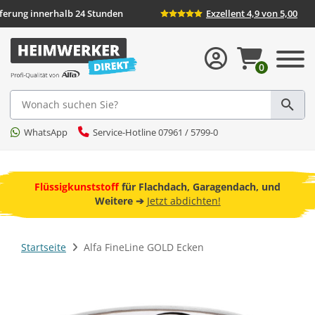
ieferung innerhalb 24 Stunden
Exzellent 4,9 von 5,00
0
Suche
WhatsApp
Service-Hotline 07961 / 5799-0
ebot
Flüssigkunststoff
für Flachdach, Garagendach, und
F
Weitere ➔
Jetzt abdichten!
Startseite
Alfa FineLine GOLD Ecken