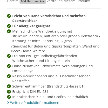
Bereits
vertrauen diesem Produkt!
664
Heimwerker
Leicht von Hand verarbeitbar und mehrfach
überstreichbar
Für Allergiker geeignet
Mehrschichtige Wandbekleidung mit
strukturbildenden, mittleren oder groben Holzfasern -
Körnung 32 mittel / Körnung 52 grob
vGeeignet für Beton und Gipskartonplatten (Wand und
Decke) sowie Weitere
Frei von PVC, gesundheitsgefährdenden
Weichmachern und Lösungsmitteln
Ohne Zusatz von Schwermetallverbindungen und
Formaldehyd
Ressourcenschonend und aus nachwachsenden
Rohstoffen
Schwer entflammbar (Brandschutzklasse B1)
Enstpricht DIN EN 234
In praktischen Klein- und Großrollen erhältlich
Weitere Produktinformationen