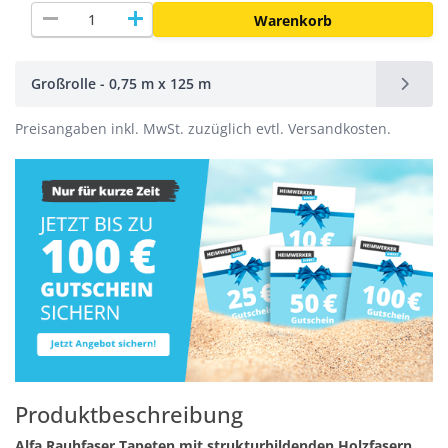
remove
add
Warenkorb
Großrolle - 0,75 m x 125 m
Preisangaben inkl. MwSt. zuzüglich evtl. Versandkosten.
Produktbeschreibung
Alfa Rauhfaser Tapeten mit strukturbildenden Holzfasern