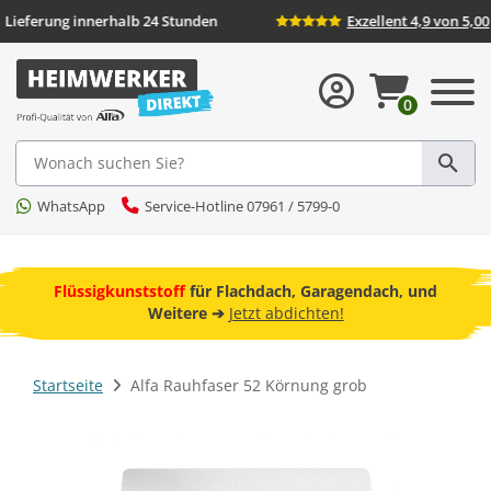
Lieferung innerhalb 24 Stunden
Exzellent 4
0
Suche
WhatsApp
Service-Hotline 07961 / 5799-0
ebot
Flüssigkunststoff
für Flachdach, Garagendach, und
F
Weitere ➔
Jetzt abdichten!
Startseite
Alfa Rauhfaser 52 Körnung grob