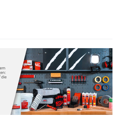
nem
gen:
 die