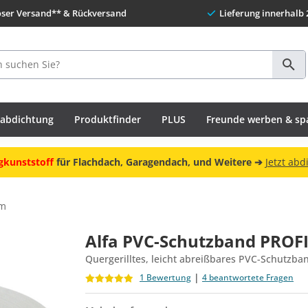
oser Versand** & Rückversand
Lieferung innerhalb 
habdichtung
Produktfinder
PLUS
Freunde werben & sp
gkunststoff
für Flachdach, Garagendach, und Weitere ➔
Jetzt abd
 m
Alfa PVC-Schutzband PROF
Quergerilltes, leicht abreißbares PVC-Schutzba
|
1 Bewertung
4 beantwortete Fragen