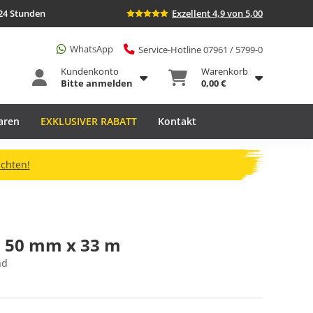
24 Stunden
Exzellent 4,9 von 5,00
WhatsApp
Service-Hotline 07961 / 5799-0
Kundenkonto
Warenkorb
Bitte anmelden
0,00 €
aren
EXKLUSIVER RABATT
Kontakt
ichten!
I 50 mm x 33 m
nd