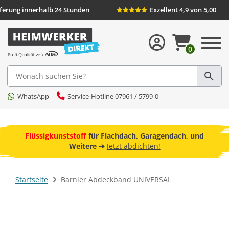
eferung innerhalb 24 Stunden
Exzellent 4,9 von 5,00
0
Suche
WhatsApp
Service-Hotline 07961 / 5799-0
ebot
Flüssigkunststoff
für Flachdach, Garagendach, und
F
Weitere ➔
Jetzt abdichten!
Startseite
Barnier Abdeckband UNIVERSAL