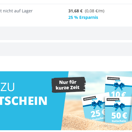
t nicht auf Lager
31,68 €
(
0,08 €/m
)
25 % Ersparnis