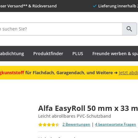
oser Versand** & Rückversand
Lieferung innerhalb 
habdichtung
Produktfinder
PLUS
Freunde werben & sp
gkunststoff
für Flachdach, Garagendach, und Weitere ➔
Jetzt abd
Alfa EasyRoll 50 mm x 33 
Leicht abrollbares PVC-Schutzband
|
2 Bewertungen
4 beantwortete Fragen