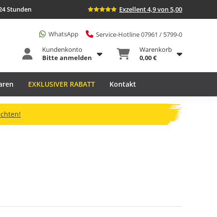
24 Stunden
Exzellent 4,9 von 5,00
WhatsApp
Service-Hotline 07961 / 5799-0
Kundenkonto
Warenkorb
Bitte anmelden
0,00 €
aren
EXKLUSIVER RABATT
Kontakt
ichten!
m