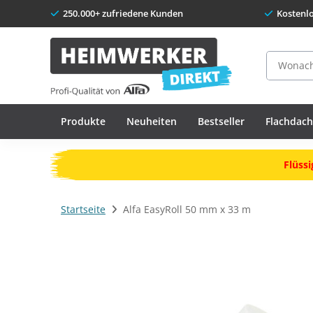
250.000+ zufriedene Kunden
Kostenl
Suche
Produkte
Neuheiten
Bestseller
Flachdac
Flüssi
Startseite
Alfa EasyRoll 50 mm x 33 m