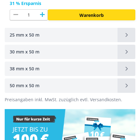
31 % Ersparnis
remove
add
Warenkorb
25 mm x 50 m
30 mm x 50 m
38 mm x 50 m
50 mm x 50 m
Preisangaben inkl. MwSt. zuzüglich evtl. Versandkosten.