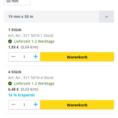
50 mm
19 mm x 50 m
1 Stück
Art.-Nr.: 511 5019-1 Stück
Lieferzeit 1-2 Werktage
1,93 €
(0,04 €/m)
remove
add
Warenkorb
4 Stück
Art.-Nr.: 511 5019-4 Stück
Lieferzeit 1-2 Werktage
6,48 €
(0,03 €/m)
16 % Ersparnis
remove
add
Warenkorb