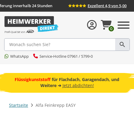
ieferung innerhalb 24 Stunden
Exzellent 4,9 von 5,00
0
Suche
WhatsApp
Service-Hotline 07961 / 5799-0
ebot
Flüssigkunststoff
für Flachdach, Garagendach, und
F
Weitere ➔
Jetzt abdichten!
Startseite
Alfa Feinkrepp EASY