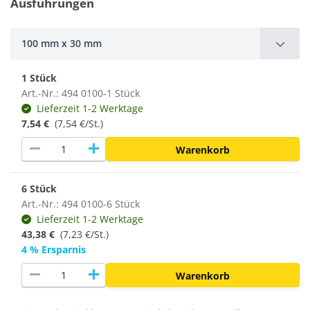
Ausführungen
100 mm x 30 mm
1 Stück
Art.-Nr.: 494 0100-1 Stück
Lieferzeit 1-2 Werktage
7,54 €
(7,54 €/St.)
remove
add
Warenkorb
6 Stück
Art.-Nr.: 494 0100-6 Stück
Lieferzeit 1-2 Werktage
43,38 €
(
7,23 €/St.
)
4 % Ersparnis
remove
add
Warenkorb