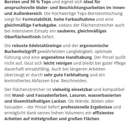
Borsten und 90 % Tops
und eignet sich
ideal für
anspruchsvolle Maler- und Beschichtungsarbeiten im Innen-
und Außenbereich
. Die hochwertige Tops-Borstenmischung
sorgt für
Formstabilität
,
hohe Farbaufnahme
und eine
gleichmäßige Farbabgabe
, sodass der Flächenstreicher auch
bei intensivem Einsatz ein
sauberes, gleichmäßiges
Oberflächenfinish
liefert.
Die
robuste Edelstahlzwinge
und der
ergonomische
Buchenholzgriff
gewährleisten Langlebigkeit, optimale
Führung und eine
angenehme Handhabung
. Der Pinsel quillt
nicht auf, lässt sich
leicht reinigen
und bleibt bei guter Pflege
dauerhaft einsatzfähig. Auch bei längeren Arbeiten
überzeugt er durch
sehr gute Farbhaltung
und ein
kontrolliertes Abfassen bzw. Beschneiden.
Der Flächenstreicher ist
vielseitig einsetzbar
und kompatibel
mit
Wand- und Fassadenfarben, Lasuren, wasserbasierten
und lösemittelhaltigen Lacken
. Ob Wände, Böden oder
Fassaden – der Pinsel liefert
professionelle Ergebnisse
und
ermöglicht dank seines hohen Volumens ein
effizientes
Arbeiten auf mittelgroßen und großen Flächen
.