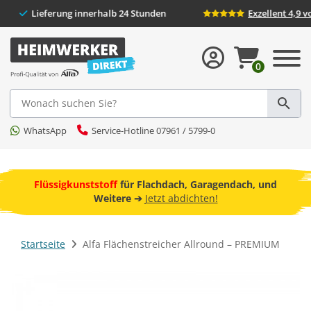
ersand
Lieferung innerhalb 24 Stunden
Exzel
0
Suche
WhatsApp
Service-Hotline 07961 / 5799-0
ebot
Flüssigkunststoff
für Flachdach, Garagendach, und
Freun
Weitere ➔
Jetzt abdichten!
Startseite
Alfa Flächenstreicher Allround – PREMIUM