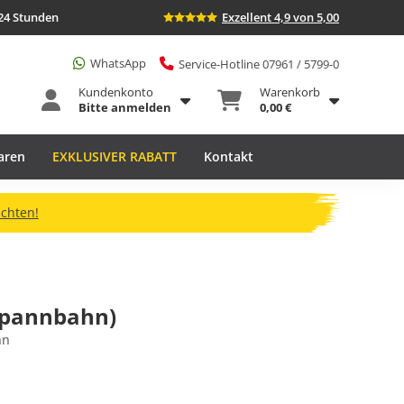
24 Stunden
Exzellent 4,9 von 5,00
WhatsApp
Service-Hotline 07961 / 5799-0
Kundenkonto
Warenkorb
Bitte anmelden
0,00 €
aren
EXKLUSIVER RABATT
Kontakt
ichten!
spannbahn)
hn