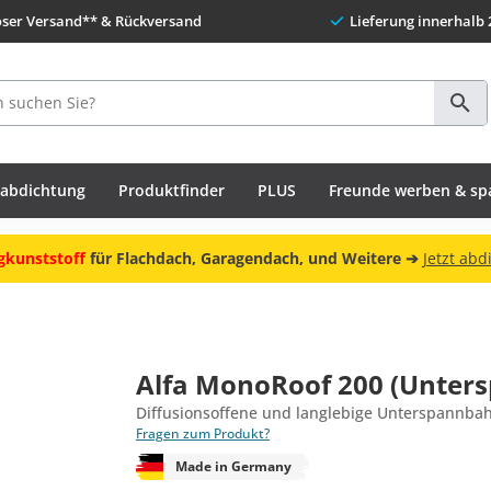
oser Versand** & Rückversand
Lieferung innerhalb 
habdichtung
Produktfinder
PLUS
Freunde werben & sp
gkunststoff
für Flachdach, Garagendach, und Weitere ➔
Jetzt abd
Alfa MonoRoof 200 (Unter
Diffusionsoffene und langlebige Unterspannba
Fragen zum Produkt?
Made in Germany