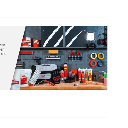
nem
gen:
 die