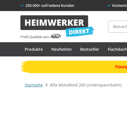
250.000+ zufriedene Kunden
Kostenl
Suche
Produkte
Neuheiten
Bestseller
Flachdac
Flüssi
Startseite
Alfa MonoRoof 200 (Unterspannbahn)